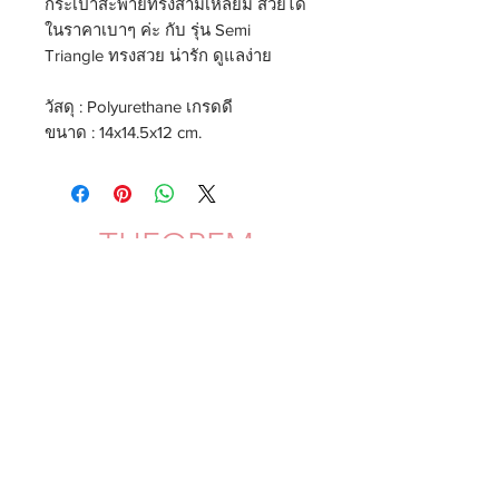
กระเป๋าสะพายทรงสามเหลี่ยม สวยได้
ในราคาเบาๆ ค่ะ กับ รุ่น Semi
Triangle ทรงสวย น่ารัก ดูแลง่าย
วัสดุ : Polyurethane เกรดดี
ขนาด : 14x14.5x12 cm.
THEOREM
Shipping & Delivery
Privacy Policy
Return & Refund
JOIN US!