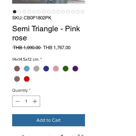
SKU: CB0P1802PK
Semi Triangle - Pink
rose
Regular
Sale
 THB 1,990.00 
THB 1,767.00
Price
Price
14x14.5x12 cm.
*
Quantity
*
Add to Cart