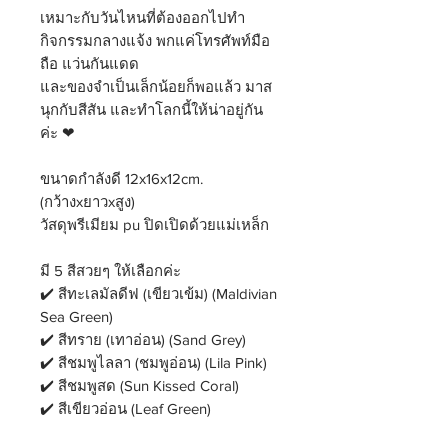
เหมาะกับวันไหนที่ต้องออกไปทำ
กิจกรรมกลางแจ้ง พกแค่โทรศัพท์มือ
ถือ แว่นกันแดด
และของจำเป็นเล็กน้อยก็พอแล้ว มาส
นุกกับสีสัน และทำโลกนี้ให้น่าอยู่กัน
ค่ะ ❤
ขนาดกำลังดี 12x16x12cm.
(กว้างxยาวxสูง)
วัสดุพรีเมียม pu ปิดเปิดด้วยแม่เหล็ก
มี 5 สีสวยๆ ให้เลือกค่ะ
✔️ สีทะเลมัลดีฟ (เขียวเข้ม) (Maldivian
Sea Green)
✔️ สีทราย (เทาอ่อน) (Sand Grey)
✔️ สีชมพูไลลา (ชมพูอ่อน) (Lila Pink)
✔️ สีชมพูสด (Sun Kissed Coral)
✔️ สีเขียวอ่อน (Leaf Green)