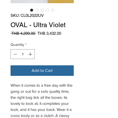
SKU: CL0L2022UV
OVAL - Ultra Violet
Regular
Sale
 THB 4,290.00 
THB 3,432.00
Price
Price
Quantity
*
Add to Cart
When it comes to a free day with the
gang or out for a solo quality time,
the right bag tick all the boxes: its
lovely to look at, it completes your
look, and it has your back. Wear it a
cross body or as a clutch. A classy