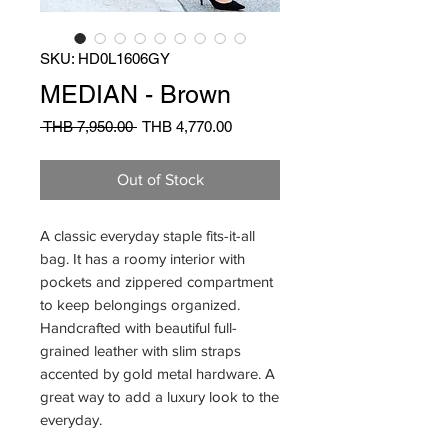
SKU: HD0L1606GY
MEDIAN - Brown
Regular
Sale
 THB 7,950.00 
THB 4,770.00
Price
Price
Out of Stock
A classic everyday staple fits-it-all
bag. It has a roomy interior with
pockets and zippered compartment
to keep belongings organized.
Handcrafted with beautiful full-
grained leather with slim straps
accented by gold metal hardware. A
great way to add a luxury look to the
everyday.